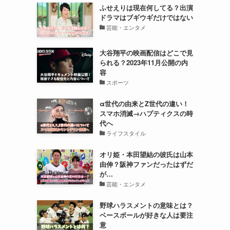
ふせえりは現在何してる？出演
ドラマはブギウギだけではない
芸能・エンタメ
大谷翔平の映画配信はどこで見
られる？2023年11月公開の内
容
スポーツ
α世代の由来とZ世代の違い！
スマホ消滅→ハプティクスの時
代へ
ライフスタイル
オリ姫・本田望結の彼氏は山本
由伸？阪神ファンだったはずだ
が…
芸能・エンタメ
野球ハラスメントの意味とは？
ベースボールが好きな人は要注
意