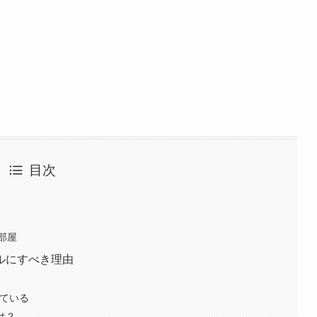
目次
部屋
ルにすべき理由
している
は？