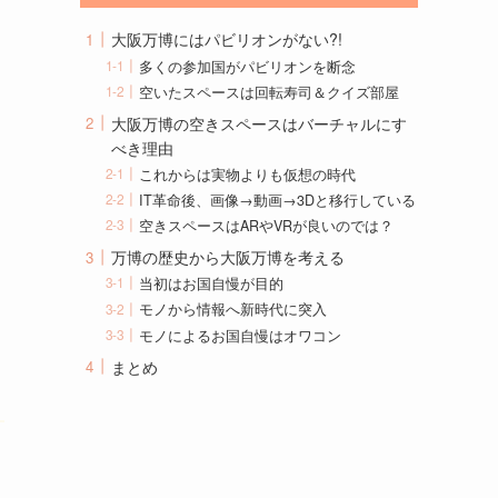
大阪万博にはパビリオンがない?!
多くの参加国がパビリオンを断念
空いたスペースは回転寿司＆クイズ部屋
大阪万博の空きスペースはバーチャルにす
べき理由
これからは実物よりも仮想の時代
IT革命後、画像→動画→3Dと移行している
空きスペースはARやVRが良いのでは？
万博の歴史から大阪万博を考える
当初はお国自慢が目的
モノから情報へ新時代に突入
モノによるお国自慢はオワコン
まとめ