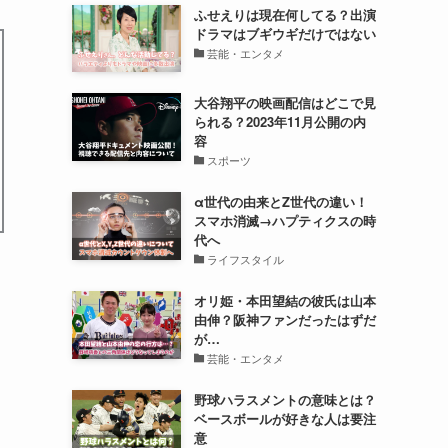
ふせえりは現在何してる？出演
ドラマはブギウギだけではない
芸能・エンタメ
大谷翔平の映画配信はどこで見
られる？2023年11月公開の内
容
スポーツ
α世代の由来とZ世代の違い！
スマホ消滅→ハプティクスの時
代へ
ライフスタイル
オリ姫・本田望結の彼氏は山本
由伸？阪神ファンだったはずだ
が…
芸能・エンタメ
野球ハラスメントの意味とは？
ベースボールが好きな人は要注
意