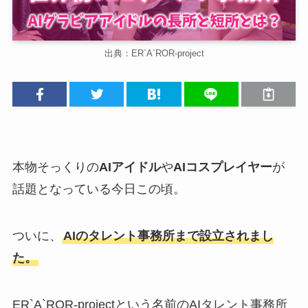
出典：ER`A`ROR-project
本物そっくりの
AIアイドル
や
AIコスプレイヤー
が
話題となっている今日この頃。
ついに、
AIのタレント事務所まで設立されまし
た。
ER`A`ROR-projectという名前のAIタレント事務所