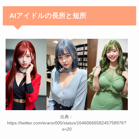
AIアイドルの長所と短所
出典：
https://twitter.com/eraror005/status/1646066658245758976?
s=20