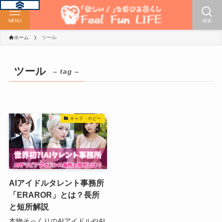
MENU
検索
ホーム
ツール
ツール
– tag –
キャラ・ホビー
AIアイドルタレント事務所
「ERAROR」とは？長所
と短所解説
本物そっくりのAIアイドルやAI